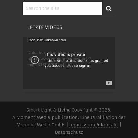
LETZTE VIDEOS
Video-
Code 150: Unknown error.
Player
Datei herunterladen:
https://www.youtube.com/watch?
v=gD616FWSB_g&_=1
Smart Light & Living
Copyright © 2026.
A MomentiMedia publication. Eine Publikation der
MomentiMedia GmbH |
Impressum & Kontakt
|
Datenschutz