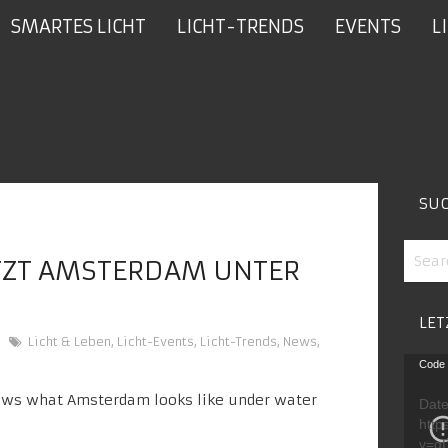
SMARTES LICHT
LICHT-TRENDS
EVENTS
L
SU
TZT AMSTERDAM UNTER
LET
Licht & Leben
,
Licht-Events
,
Licht-Trends
,
News
,
Video
Code 
Playe
Date
http
v=g