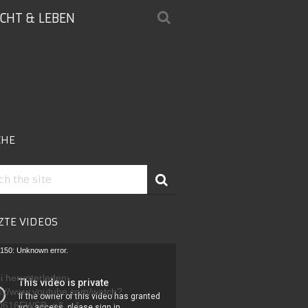
ICHT & LEBEN
CHE
ZTE VIDEOS
-
150: Unknown error.
r
i herunterladen:
s://www.youtube.com/watch?
D616FWSB_g&_=1