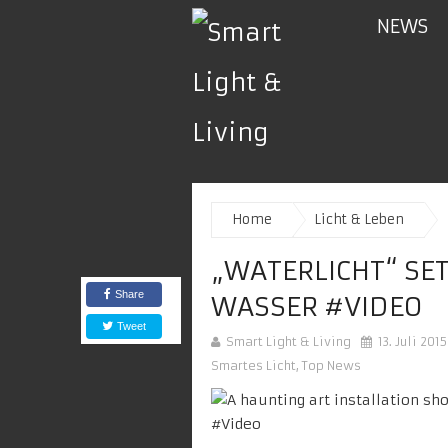
NEWS
Home
Licht & Leben
„WATERLICHT“ SE
Share
WASSER #VIDEO
Tweet
Smart Light & Living
13. Juli 2015
Smartes Licht
,
Top News