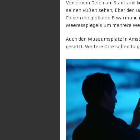
Von einem Deich am Stadtrand k
seinen Füßen sehen, über den Dä
Folgen der globalen Erwärmung n
Meeresspiegels um mehrere Mete
Auch den Museumsplatz in Amste
gesetzt. Weitere Orte sollen fol