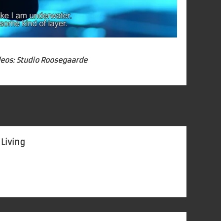
deos:
Studio Roosegaarde
 Living