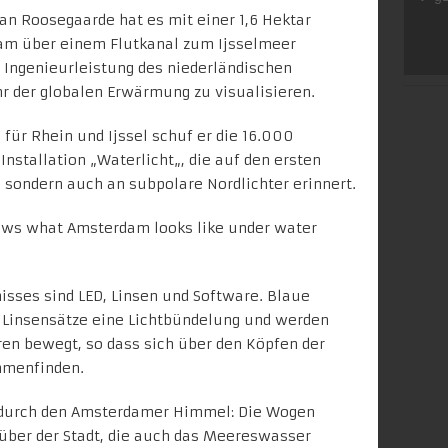
an Roosegaarde
hat es mit einer 1,6 Hektar
dam über einem Flutkanal zum Ijsselmeer
e Ingenieurleistung des niederländischen
r der globalen Erwärmung zu visualisieren.
für Rhein und Ijssel schuf er die 16.000
nstallation „
Waterlicht
„, die auf den ersten
 sondern auch an subpolare Nordlichter erinnert.
isses sind LED, Linsen und Software. Blaue
e Linsensätze eine Lichtbündelung und werden
en bewegt, so dass sich über den Köpfen der
mmenfinden.
r durch den Amsterdamer Himmel: Die Wogen
über der Stadt, die auch das Meereswasser