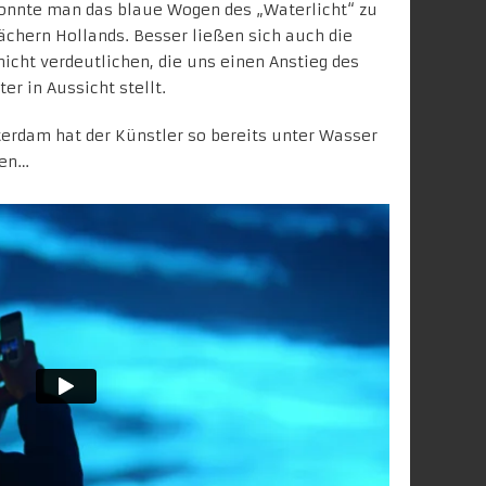
onnte man das blaue Wogen des „Waterlicht“ zu
chern Hollands. Besser ließen sich auch die
icht verdeutlichen, die uns einen Anstieg des
r in Aussicht stellt.
rdam hat der Künstler so bereits unter Wasser
gen…