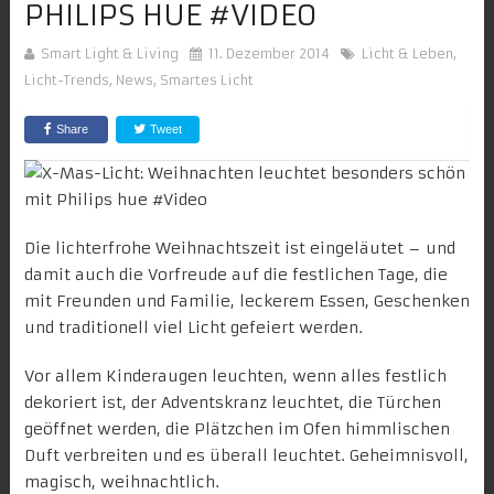
PHILIPS HUE #VIDEO
Smart Light & Living
11. Dezember 2014
Licht & Leben
,
Licht-Trends
,
News
,
Smartes Licht
Share
Tweet
Die lichterfrohe
Weihnachtszeit
ist eingeläutet – und
damit auch die Vorfreude auf die festlichen Tage, die
mit Freunden und Familie, leckerem Essen, Geschenken
und traditionell viel Licht gefeiert werden.
Vor allem Kinderaugen leuchten, wenn alles festlich
dekoriert ist, der Adventskranz leuchtet, die Türchen
geöffnet werden, die Plätzchen im Ofen himmlischen
Duft verbreiten und es überall leuchtet. Geheimnisvoll,
magisch, weihnachtlich.