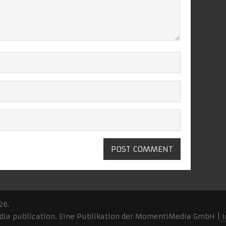
26.
ia publication. Eine Publikation der MomentiMedia GmbH |
I