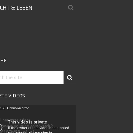
ICHT & LEBEN
CHE
ZTE VIDEOS
-
150: Unknown error.
r
i herunterladen:
s://www.youtube.com/watch?
D616FWSB_g&_=1