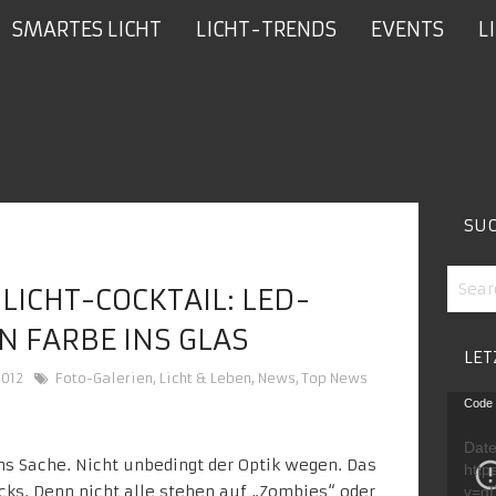
SMARTES LICHT
LICHT-TRENDS
EVENTS
L
SU
LICHT-COCKTAIL: LED-
N FARBE INS GLAS
LET
2012
Foto-Galerien
,
Licht & Leben
,
News
,
Top News
Video
Code 
Playe
Date
ns Sache. Nicht unbedingt der Optik wegen. Das
http
cks. Denn nicht alle stehen auf „Zombies“ oder
v=g