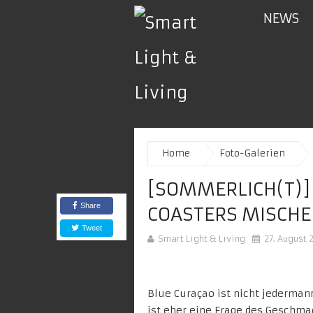
NEWS
Home
Foto-Galerien
[SOMMERLICH(T)] 
Share
COASTERS MISCHE
Tweet
Smart Light & Living
27. August 
Blue Curaçao ist nicht jederman
ist eher eine Frage des Geschma