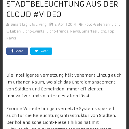
STADTBELEUCHTUNG AUS DER
CLOUD #VIDEO
Smart Light & Living
2. April 2014
Foto-Galerien
,
Licht
& Leben
,
Licht-Events
,
Licht-Trends
,
News
,
Smartes Licht
,
Top
News
Share
Tweet
Die intelligente Vernetzung hält vehement Einzug auch
im urbanen Raum, wo sich das Energiemanagement
von Städten und Gemeinden immer effizienter,
innovativer und smarter gestalten lässt.
Enorme Vorteile bringen vernetzte Systems speziell
auch für die Beleuchtungsinfrastruktur von Städten.
Der holländische Licht-Riese Philips hat mit