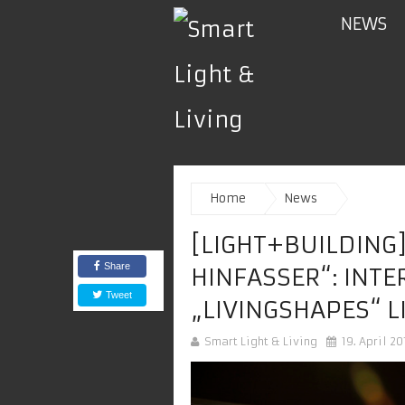
NEWS
Home
News
[LIGHT+BUILDING]
Share
HINFASSER“: INT
Tweet
„LIVINGSHAPES“ L
Smart Light & Living
19. April 20