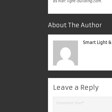
es hier:
light-building.com.
About The Author
Smart Light &
Leave a Reply