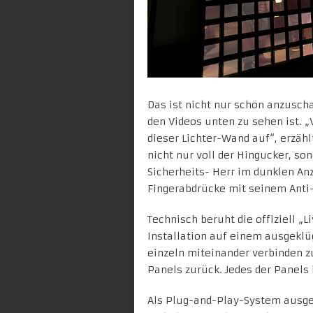
Das ist nicht nur schön anzusch
den Videos unten zu sehen ist. 
dieser Lichter-Wand auf“, erzählt
nicht nur voll der Hingucker, son
Sicherheits- Herr im dunklen An
Fingerabdrücke mit seinem Anti
Technisch beruht die offiziell „
Installation auf einem ausgekl
einzeln miteinander verbinden z
Panels zurück. Jedes der Panels 
Als Plug-and-Play-System ausgel