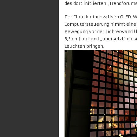
des dort initiierten „Trendforum
Der Clou der innovativen OLED-W
Computersteuerung nimmt eine Ka
Bewegung vor der Lichterwand (
5,5 cm) auf und „übersetzt“ dies
Leuchten bringen.