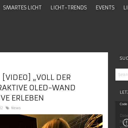
SMARTES LICHT
LICHT-TRENDS
EVENTS
L
SU
 [VIDEO] „VOLL DER
ERAKTIVE OLED-WAND
LET
IVE ERLEBEN
Video
Code 
12
News
Playe
Date
http
v=g