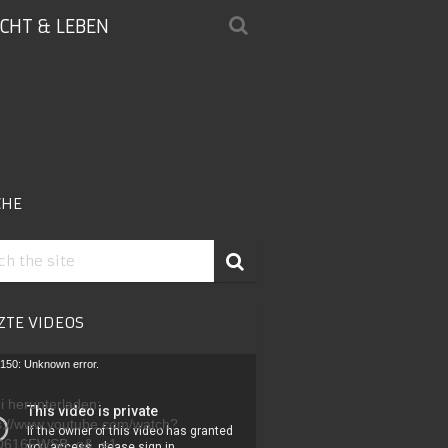
ICHT & LEBEN
CHE
ZTE VIDEOS
-
150: Unknown error.
r
i herunterladen:
s://www.youtube.com/watch?
D616FWSB_g&_=1