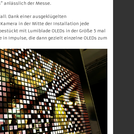
s“ anlässlich der Messe.
all: Dank einer ausgeklügelten
mera in der Mitte der Installation jede
bestückt mit Lumiblade OLEDs in der Größe 5 mal
e in Impulse, die dann gezielt einzelne OLEDs zum