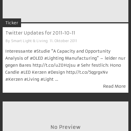
Ticker
Twitter Updates for 2011-10-11
By
Smart Light & Living
11. Oktober 2011
Interessante #Studie “A Capacity and Opportunity
Analysis of #OLED #Lighting Manufacturing” – leider nur
gegen Bares http://t.co/uZ0Hzjsu # Sehr festlich: Hono
Candle #LED Kerzen #Design http://t.co/5qgrgxNv
#Kerzen #Living #Light …
Read More