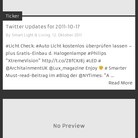
Ticker
Twitter Updates for 2011-10-17
By
Smart Light & Living
12. Oktober 2011
#Licht Check: #Auto Licht kostenlos überprüfen lassen –
plus Gratis-Einbau d. Halogenlampe #Philips
"XtremeVision" http://t.co/Z8fCXJ8j #LED #
@ArchitainmentUK @Lux_magazine Enjoy
# Smarter
Must-read-Beitrag im #Blog der @NYTimes: "A …
Read More