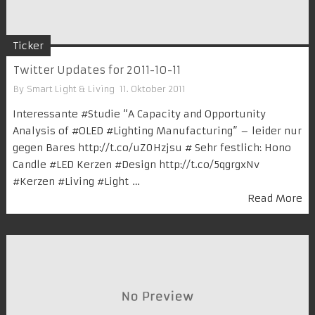
Ticker
Twitter Updates for 2011-10-11
By
Smart Light & Living
11. Oktober 2011
Interessante #Studie “A Capacity and Opportunity
Analysis of #OLED #Lighting Manufacturing” – leider nur
gegen Bares http://t.co/uZ0Hzjsu # Sehr festlich: Hono
Candle #LED Kerzen #Design http://t.co/5qgrgxNv
#Kerzen #Living #Light …
Read More