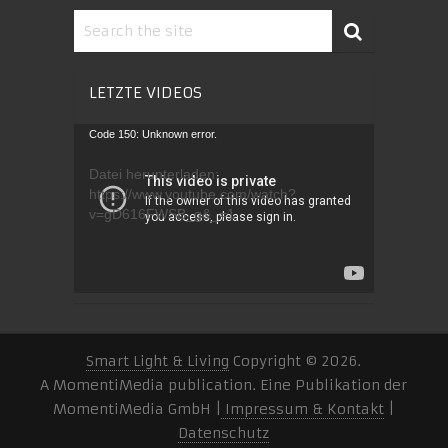
LETZTE VIDEOS
Video-
Code 150: Unknown error.
Player
Datei herunterladen:
https://www.youtube.com/watch?
v=gD616FWSB_g&_=1
Smart Light & Living
Copyright © 2026.
A MomentiMedia publication. Eine Publikation der
MomentiMedia GmbH |
Impressum & Kontakt
|
Datenschutz